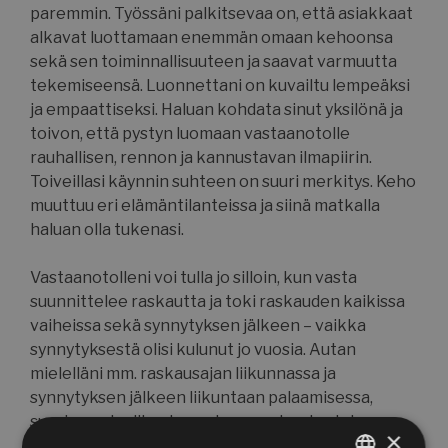
paremmin. Työssäni palkitsevaa on, että asiakkaat
alkavat luottamaan enemmän omaan kehoonsa
sekä sen toiminnallisuuteen ja saavat varmuutta
tekemiseensä. Luonnettani on kuvailtu lempeäksi
ja empaattiseksi. Haluan kohdata sinut yksilönä ja
toivon, että pystyn luomaan vastaanotolle
rauhallisen, rennon ja kannustavan ilmapiirin.
Toiveillasi käynnin suhteen on suuri merkitys. Keho
muuttuu eri elämäntilanteissa ja siinä matkalla
haluan olla tukenasi.
Vastaanotolleni voi tulla jo silloin, kun vasta
suunnittelee raskautta ja toki raskauden kaikissa
vaiheissa sekä synnytyksen jälkeen – vaikka
synnytyksestä olisi kulunut jo vuosia. Autan
mielelläni mm. raskausajan liikunnassa ja
synnytyksen jälkeen liikuntaan palaamisessa,
suorien vatsalihasten erkauman kuntoutuksessa,
×
sektio- ja episiotomia-arpien hoidossa sekä