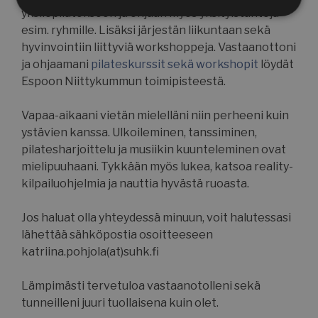
yksilöpilatekseen ja ohjaan myös yksityistunteja
Ehdottomasti
Suorituskyvylliset
välttämättömät
esim. ryhmille. Lisäksi järjestän liikuntaan sekä
hyvinvointiin liittyviä workshoppeja. Vastaanottoni
ja ohjaamani
pilateskurssit sekä workshopit
löydät
Espoon Niittykummun toimipisteestä.
Kohdentavat
Toiminnalliset
Vapaa-aikaani vietän mielelläni niin perheeni kuin
ystävien kanssa. Ulkoileminen, tanssiminen,
Luokittelemattomat
pilatesharjoittelu ja musiikin kuunteleminen ovat
mielipuuhaani. Tykkään myös lukea, katsoa reality-
kilpailuohjelmia ja nauttia hyvästä ruoasta.
Jos haluat olla yhteydessä minuun, voit halutessasi
lähettää sähköpostia osoitteeseen
Ehdottomasti välttämättömät
katriina.pohjola(at)suhk.fi
Suorituskyvylliset
Kohdentavat
Toiminnalliset
Luokittelemattomat
Lämpimästi tervetuloa vastaanotolleni sekä
tunneilleni juuri tuollaisena kuin olet.
Ehdottomasti välttämättömät evästeet
mahdollistavat verkkosivuston perustoiminnot,