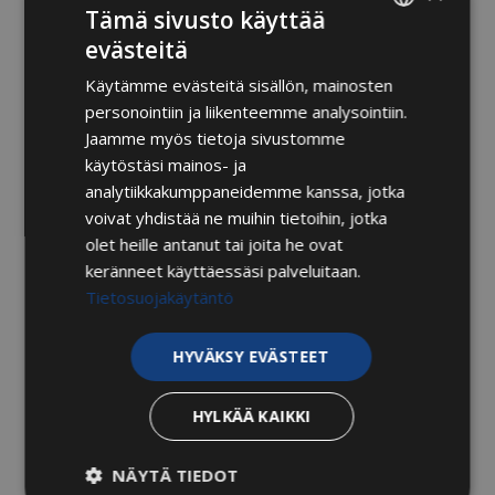
Tämä sivusto käyttää
lantionpohjan toiminnallisissa haasteissa. Minulle
evästeitä
voi varata ajan myös raskaushierontaan tai
FINNISH
synnytyksen jälkeiseen hierontaan.
Käytämme evästeitä sisällön, mainosten
ENGLISH
Ensikäyntiajaksi kannattaa varata aina joko 90 tai
personointiin ja liikenteemme analysointiin.
75 min aika (purentalihashierontaan 60 min
Jaamme myös tietoja sivustomme
ensikäyntiaika).
käytöstäsi mainos- ja
analytiikkakumppaneidemme kanssa, jotka
voivat yhdistää ne muihin tietoihin, jotka
olet heille antanut tai joita he ovat
”Sen lisäksi, että Katriina on hurjan
keränneet käyttäessäsi palveluitaan.
taitava työssään, hänellä on myös
Tietosuojakäytäntö
poikkeuksellisen lämmin ja
ainutkertainen tapa kohdata asiakas.”
HYVÄKSY EVÄSTEET
HYLKÄÄ KAIKKI
Vastaanottotyön lisäksi ohjaan Niittykummun
toimipisteessämme monipuolisesti pilatestunteja
NÄYTÄ TIEDOT
kaiken ikäisille. Minulle voi varata ajan myös