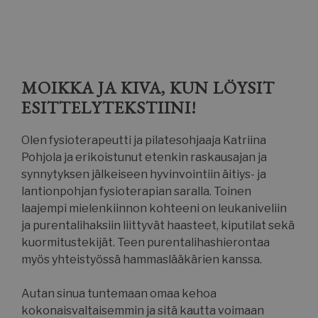
MOIKKA JA KIVA, KUN LÖYSIT
ESITTELYTEKSTIINI!
Olen fysioterapeutti ja pilatesohjaaja Katriina
Pohjola ja erikoistunut etenkin raskausajan ja
synnytyksen jälkeiseen hyvinvointiin äitiys- ja
lantionpohjan fysioterapian saralla. Toinen
laajempi mielenkiinnon kohteeni on leukaniveliin
ja purentalihaksiin liittyvät haasteet, kiputilat sekä
kuormitustekijät. Teen purentalihashierontaa
myös yhteistyössä hammaslääkärien kanssa.
Autan sinua tuntemaan omaa kehoa
kokonaisvaltaisemmin ja sitä kautta voimaan