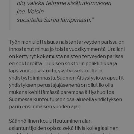
olo, vaikka teimme sisätutkimuksen
jne. Voisin
suositella Saraa lämpimästi.”
Työn moniulotteisuus naistenterveyden parissa on
innostanut minua jo toista vuosikymmentä. Urallani
on kertynyt kokemusta naisten terveyden parissa
eri sektoreilta – julkisen sektorin poliklinikka ja
lapsivuodeosastoilta, yksityissektorilta ja
yhdistystoiminnasta. Suomen Äitiysfysioterapeutit
yhdistyksen perustajajäsenenä on ollut ilo olla
mukana kehittämässä parempaa äitiyshuoltoa
Suomessa kuntoutuksen osa-alueella yhdistyksen
parin ensimmäisen vuoden ajan.
Säännöllinen kouluttautuminen alan
asiantuntijoiden opissa sekä tiivis kollegiaalinen