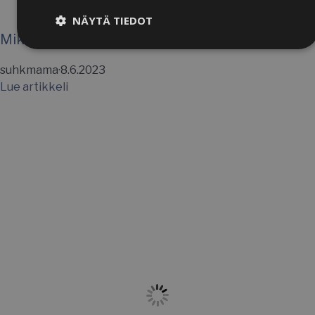
NÄYTÄ TIEDOT
Mikä on vulvodynia?
Ehdottomasti
Suorituskyvylliset
välttämättömät
suhkmama
·
8.6.2023
Lue artikkeli
Kohdentavat
Toiminnalliset
Luokittelemattomat
Ehdottomasti välttämättömät
Suorituskyvylliset
Kohdentavat
Toiminnalliset
Luokittelemattomat