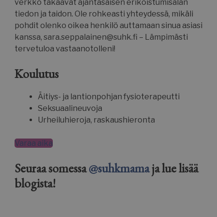
verkko takaavat ajantasaisen erikoistumisalan
tiedon ja taidon. Ole rohkeasti yhteydessä, mikäli
pohdit olenko oikea henkilö auttamaan sinua asiasi
kanssa, sara.seppalainen@suhk.fi – Lämpimästi
tervetuloa vastaanotolleni!
Koulutus
Äitiys- ja lantionpohjan fysioterapeutti
Seksuaalineuvoja
Urheiluhieroja, raskaushieronta
Varaa aika
Seuraa somessa
@suhkmama
ja lue lisää
blogista!