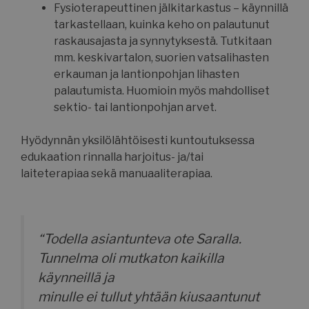
Fysioterapeuttinen jälkitarkastus – käynnillä
tarkastellaan, kuinka keho on palautunut
raskausajasta ja synnytyksestä. Tutkitaan
mm. keskivartalon, suorien vatsalihasten
erkauman ja lantionpohjan lihasten
palautumista. Huomioin myös mahdolliset
sektio- tai lantionpohjan arvet.
Hyödynnän yksilölähtöisesti kuntoutuksessa
edukaation rinnalla harjoitus- ja/tai
laiteterapiaa sekä manuaaliterapiaa.
“Todella asiantunteva ote Saralla.
Tunnelma oli mutkaton kaikilla
käynneillä ja
minulle ei tullut yhtään kiusaantunut