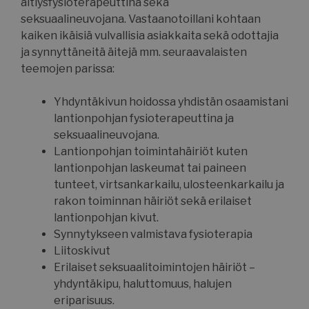
äitiysfysioterapeuttina sekä
seksuaalineuvojana. Vastaanotoillani kohtaan
kaiken ikäisiä vulvallisia asiakkaita sekä odottajia
ja synnyttäneitä äitejä mm. seuraavalaisten
teemojen parissa:
Yhdyntäkivun hoidossa yhdistän osaamistani
lantionpohjan fysioterapeuttina ja
seksuaalineuvojana.
Lantionpohjan toimintahäiriöt kuten
lantionpohjan laskeumat tai paineen
tunteet, virtsankarkailu, ulosteenkarkailu ja
rakon toiminnan häiriöt sekä erilaiset
lantionpohjan kivut.
Synnytykseen valmistava fysioterapia
Liitoskivut
Erilaiset seksuaalitoimintojen häiriöt –
yhdyntäkipu, haluttomuus, halujen
eriparisuus.