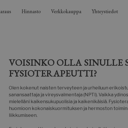
araus
Hinnasto
Verkkokauppa
Yhteystiedot
VOISINKO OLLA SINULLE 
FYSIOTERAPEUTTI?
Olen kokenut naisten terveyteen ja urheiluun erikoist
sanansaattaja ja vireysvalmentaja (NPTI). Vaikka ydinos
mielelläni kaikensukupuolisia ja kaikenikäisiä. Fysiote
huomioon kokonaiskuormituksen ja hermoston toiminnan
liikkumiseen.