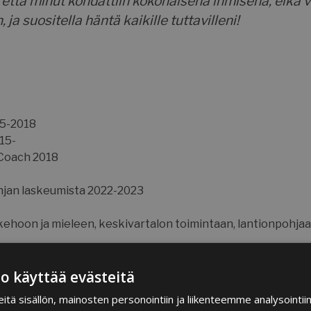
 että minut kohdattiin kokonaisena ihmisenä, eikä v
ja suositella häntä kaikille tuttavilleni!
15-2018
15-
 Coach 2018
jan laskeumista 2022-2023
 kehoon ja mieleen, keskivartalon toimintaan, lantionpohjaan 
o käyttää evästeitä
ealth
ä sisällön, mainosten personointiin ja liikenteemme analysointi