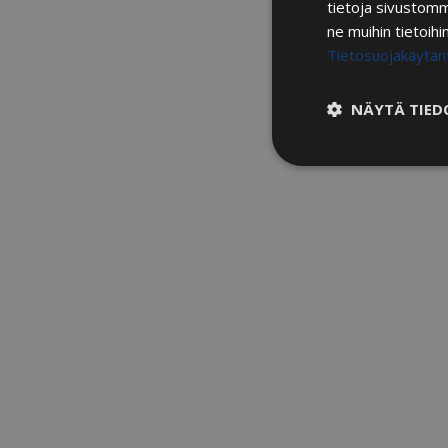
tietoja sivustom
ne muihin tietoihi
Tietosuojakäytän
NÄYTÄ TIED
Ehdottomasti
välttämättömä
Ehdottomasti vä
Ehdottomasti välttäm
tilinhallinnan. Sivu
Nimi
__cf_bm