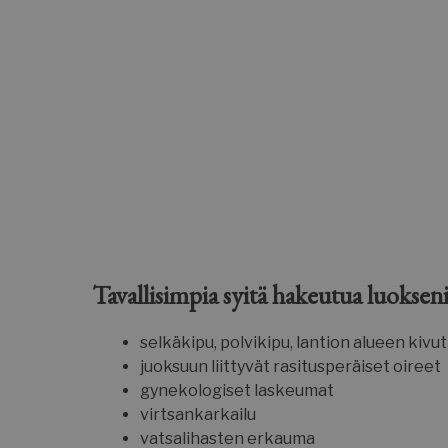
Tavallisimpia syitä hakeutua luokseni
selkäkipu, polvikipu, lantion alueen kivu
juoksuun liittyvät rasitusperäiset oireet
gynekologiset laskeumat
virtsankarkailu
vatsalihasten erkauma