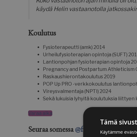
Koko vastaanoton ajan minulla oli olo,
käydä Helin vastaanotolla jatkossakin, 
Koulutus
Fysioterapeutti (amk) 2014
Urheilufysioterapian opintoja (SUFT) 20
Lantionpohjan fysioterapian opintoja 20
Pregnancy and Postpartum Athleticism
Raskaushierontakoulutus 2019
POP Up PRO -verkkokoulutus lantionpoh
Vireysvalmentaja (NPTI) 2024
Sekä lukuisia lyhyitä koulutuksia liittyen
Varaa aika
Tämä sivust
Seuraa somessa
@fysioheli
&
@akkah
Käytämme evästeit