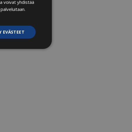
a voivat yhdistää
ENGLISH
 palveluitaan.
Y EVÄSTEET
ittelemattomat
kittelemattomat
rjautumisen ja
ttä käytetään