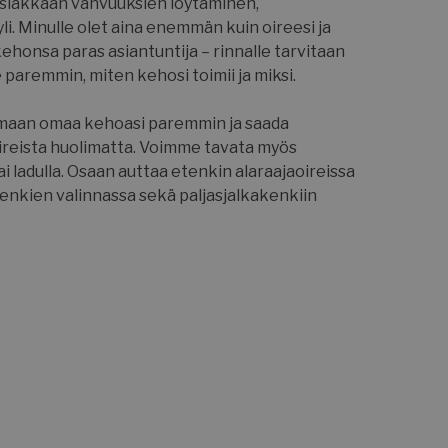
asiakkaan vahvuuksien löytäminen,
i. Minulle olet aina enemmän kuin oireesi ja
ehonsa paras asiantuntija – rinnalle tarvitaan
e paremmin, miten kehosi toimii ja miksi.
temaan omaa kehoasi paremmin ja saada
oireista huolimatta. Voimme tavata myös
ai ladulla. Osaan auttaa etenkin alaraajaoireissa
kenkien valinnassa sekä paljasjalkakenkiin