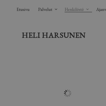
Siirry
sisältöön
Etusivu
Palvelut
Henkilöstö
Ajanv
HELI HARSUNEN