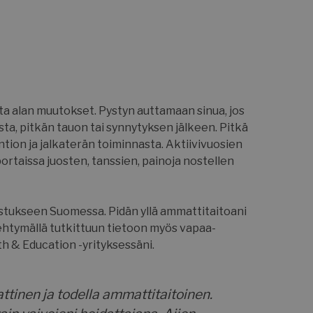
lta alan muutokset. Pystyn auttamaan sinua, jos
lasta, pitkän tauon tai synnytyksen jälkeen. Pitkä
tion ja jalkaterän toiminnasta. Aktiivivuosien
portaissa juosten, tanssien, painoja nostellen
oistukseen Suomessa. Pidän yllä ammattitaitoani
erehtymällä tutkittuun tietoon myös vapaa-
th & Education -yrityksessäni.
ttinen ja todella ammattitaitoinen.