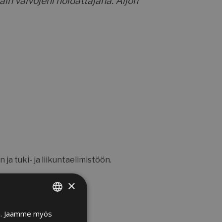
ain vaivojeni hoidattajana. Aijon
ja tuki- ja liikuntaelimistöön.
×
in. Jaamme myös
FINNISH