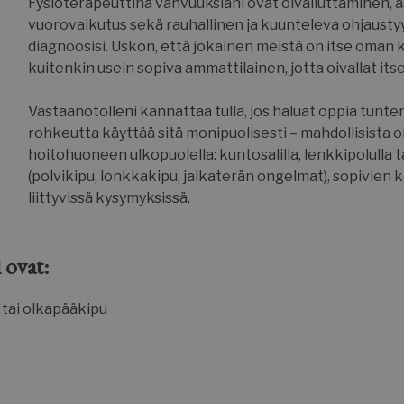
Fysioterapeuttina vahvuuksiani ovat oivalluttaminen, 
vuorovaikutus sekä rauhallinen ja kuunteleva ohjaustyyl
diagnoosisi. Uskon, että jokainen meistä on itse oman k
kuitenkin usein sopiva ammattilainen, jotta oivallat its
Vastaanotolleni kannattaa tulla, jos haluat oppia tun
rohkeutta käyttää sitä monipuolisesti – mahdollisista 
hoitohuoneen ulkopuolella: kuntosalilla, lenkkipolulla t
(polvikipu, lonkkakipu, jalkaterän ongelmat), sopivien 
liittyvissä kysymyksissä.
 ovat:
t tai olkapääkipu