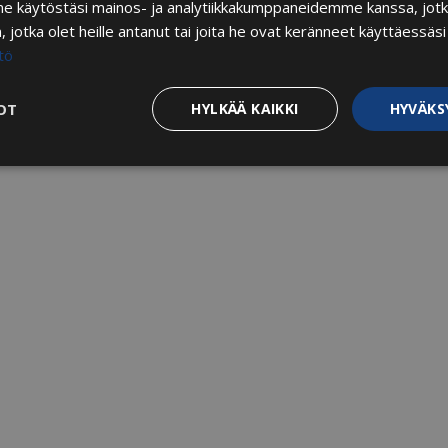
me käytöstäsi mainos- ja analytiikkakumppaneidemme kanssa, jotk
n, jotka olet heille antanut tai joita he ovat keränneet käyttäessäsi
tö
OT
HYLKÄÄ KAIKKI
HYVÄKS
Suorituskyvylliset
Kohdentavat
Toiminnalliset
Luok
t
lttämättömät
Suorituskyvylliset
Kohdentavat
Toiminnalliset
Luo
ättömät evästeet mahdollistavat verkkosivuston perustoiminnot, kuten käyttäjän ki
stoa ei voida käyttää oikein ilman ehdottoman välttämättömiä evästeitä.
Palveluntarjoaja / Verkkotunnus
Päättymisaika
Kuvaus
29 minuuttia
Tätä eväste
Cloudflare Inc.