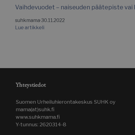
__cf_bm
Vaihdevuodet – naiseuden päätepiste vai l
suhkmama
·
30.11.2022
Lue artikkeli
Nimi
Nimi
Nimi
Nimi
sbjs_first
hubspotutk
mcforms-19297911
YSC
__Secure-ROLLOU
nv6cookietest
VISITOR_INFO1_LIV
__Secure-YNID
Yhteystiedot
wp-
_ga
wpml_current_lan
Suomen Urheiluhierontakeskus SUHK oy
_gcl_au
mama(at)suhk.fi
www.suhkmama.fi
Y-tunnus: 2620314-8
IDE