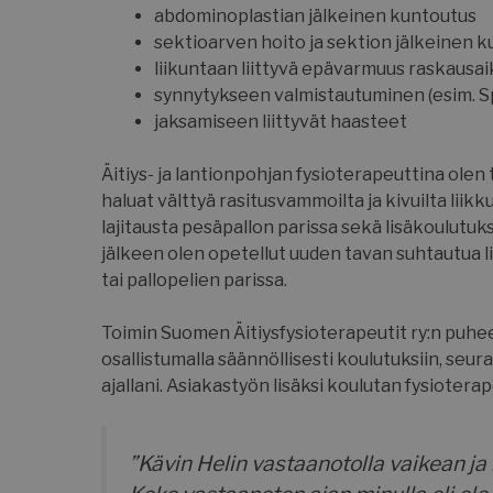
abdominoplastian jälkeinen kuntoutus
sektioarven hoito ja sektion jälkeinen 
liikuntaan liittyvä epävarmuus raskausa
synnytykseen valmistautuminen (esim. Sp
jaksamiseen liittyvät haasteet
Äitiys- ja lantionpohjan fysioterapeuttina olen
haluat välttyä rasitusvammoilta ja kivuilta liikk
lajitausta pesäpallon parissa sekä lisäkoulutuk
jälkeen olen opetellut uuden tavan suhtautua lii
tai pallopelien parissa.
Toimin Suomen Äitiysfysioterapeutit ry:n puhee
osallistumalla säännöllisesti koulutuksiin, seu
ajallani. Asiakastyön lisäksi koulutan fysioter
”Kävin Helin vastaanotolla vaikean ja