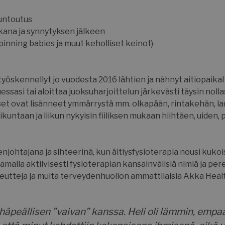
kuntoutus
ikana ja synnytyksen jälkeen
inning babies ja muut keholliset keinot)
 työskennellyt jo vuodesta 2016 lähtien ja nähnyt aitiopaika
uessasi tai aloittaa juoksuharjoittelun järkevästi täysin nol
set ovat lisänneet ymmärrystä mm. olkapään, rintakehän, lan
kuntaan ja liikun nykyisin fiiliksen mukaan hiihtäen, uiden, 
njohtajana ja sihteerinä, kun äitiysfysioterapia nousi kuk
raamalla aktiivisesti fysioterapian kansainvälisiä nimiä ja p
apeutteja ja muita terveydenhuollon ammattilaisia Akka Heal
 häpeällisen ”vaivan” kanssa. Heli oli lämmin, empaa