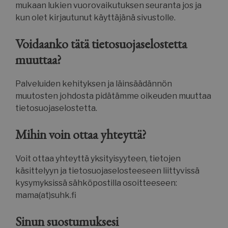
mukaan lukien vuorovaikutuksen seuranta jos ja
kun olet kirjautunut käyttäjänä sivustolle.
Voidaanko tätä tietosuojaselostetta
Nimi
Nimi
Palveluntarjoaja / Verkkotunnus
Palveluntarjoaja / Verkkotunnus
Pää
muuttaa?
hubspotutk
mcforms-
www.suomenurheiluhierontakeskus.fi
HubSpot Inc.
Nimi
Palveluntarjoaja / Verkkotunnus
Päättym
19297911-
.suomenurheiluhierontakeskus.fi
sessionId
sbjs_first
.suomenurheiluhierontakeskus.fi
Istun
Palveluiden kehityksen ja läinsäädännön
Nimi
Palveluntarjoaja / Verkkotunnus
Päätt
muutosten johdosta pidätämme oikeuden muuttaa
__Secure-
.youtube.com
5 k
YSC
Is
Google LLC
ROLLOUT_TOKEN
.youtube.com
tietosuojaselostetta.
nv6cookietest
nettivaraus6.ajas.fi
Mihin voin ottaa yhteyttä?
__Secure-YNID
.youtube.com
5 k
VISITOR_INFO1_LIVE
5 kuu
Google LLC
Voit ottaa yhteyttä yksityisyyteen, tietojen
vi
.youtube.com
käsittelyyn ja tietosuojaselosteeseen liittyvissä
kysymyksissä sähköpostilla osoitteeseen:
wp-
OnTheGoSystems Ltd.
mama(at)suhk.fi
wpml_current_language
www.suomenurheiluhierontakeskus.f
Sinun suostumuksesi
_ga
1 vuos
Google LLC
kuuka
.suomenurheiluhierontakeskus.fi