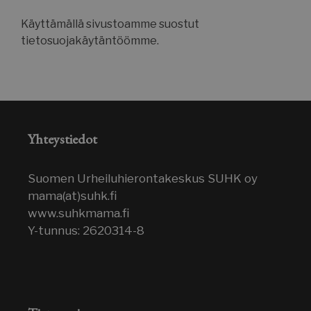
Käyttämällä sivustoamme suostut
tietosuojakäytäntöömme.
_gcl_au
2 kuu
Google LLC
vi
.suomenurheiluhierontakeskus.fi
Yhteystiedot
Suomen Urheiluhierontakeskus SUHK oy
sbjs_first_add
.suomenurheiluhierontakeskus.fi
Istun
mama(at)suhk.fi
www.suhkmama.fi
Y-tunnus: 2620314-8
IDE
1 
Google LLC
.doubleclick.net
sbjs_current
.suomenurheiluhierontakeskus.fi
Istun