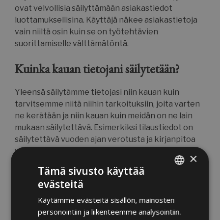
ovat velvollisia säilyttämään asiakastiedot
luottamuksellisina. Käyttäjä näkee asiakastietoja
vain niiltä osin kuin se on työtehtävien
suorittamiselle välttämätöntä.
Kuinka kauan tietojani säilytetään?
Yleensä säilytämme tietojasi niin kauan kuin
tarvitsemme niitä niihin tarkoituksiin, joita varten
ne kerätään ja niin kauan kuin meidän on ne lain
mukaan säilytettävä. Esimerkiksi tilaustiedot on
säilytettävä vuoden ajan verotusta ja kirjanpitoa
varten.
×
Tämä sivusto käyttää
Millaisia oikeuksia minulla on?
evästeitä
FINNISH
Käytämme evästeitä sisällön, mainosten
Asiakkaana sinulla on oikeus:
ENGLISH
personointiin ja liikenteemme analysointiin.
– Pyytää nähtäväksi itseäsi koskevat henkilötiedot