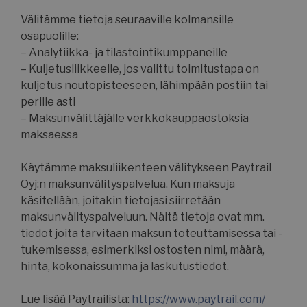
.hs-analytics.net
Välitämme tietoja seuraaville kolmansille
osapuolille:
– Analytiikka- ja tilastointikumppaneille
– Kuljetusliikkeelle, jos valittu toimitustapa on
kuljetus noutopisteeseen, lähimpään postiin tai
__cf_bm
Cloudflare Inc.
.usemessages.com
perille asti
– Maksunvälittäjälle verkkokauppaostoksia
maksaessa
Käytämme maksuliikenteen välitykseen Paytrail
Google tietosuojakäytäntöön
Oyj:n maksunvälityspalvelua. Kun maksuja
__cf_bm
Cloudflare Inc.
.hsappstatic.net
käsitellään, joitakin tietojasi siirretään
maksunvälityspalveluun. Näitä tietoja ovat mm.
tiedot joita tarvitaan maksun toteuttamisessa tai -
tukemisessa, esimerkiksi ostosten nimi, määrä,
hinta, kokonaissumma ja laskutustiedot.
CookieScriptConsent
CookieScript
www.suomenurheiluhierontakesk
Lue lisää Paytrailista:
https://www.paytrail.com/