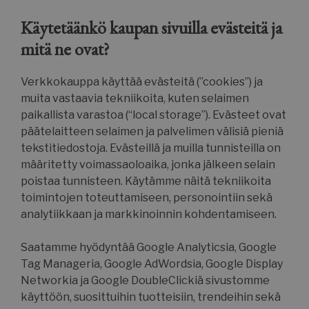
Käytetäänkö kaupan sivuilla evästeitä ja
mitä ne ovat?
Verkkokauppa käyttää evästeitä (”cookies”) ja
VISITOR_PRIVACY_METADATA
YouTube
.youtube.com
muita vastaavia tekniikoita, kuten selaimen
paikallista varastoa (“local storage”). Evästeet ovat
päätelaitteen selaimen ja palvelimen välisiä pieniä
tekstitiedostoja. Evästeillä ja muilla tunnisteilla on
määritetty voimassaoloaika, jonka jälkeen selain
poistaa tunnisteen. Käytämme näitä tekniikoita
toimintojen toteuttamiseen, personointiin sekä
analytiikkaan ja markkinoinnin kohdentamiseen.
Saatamme hyödyntää Google Analyticsia, Google
__cf_bm
Cloudflare Inc.
Tag Manageria, Google AdWordsia, Google Display
.hubspot.com
Networkia ja Google DoubleClickiä sivustomme
käyttöön, suosittuihin tuotteisiin, trendeihin sekä