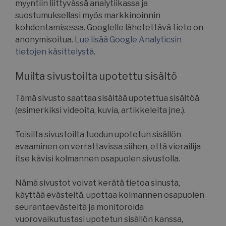
myyntiin liittyvässä analytiikassa ja
suostumuksellasi myös markkinoinnin
kohdentamisessa. Googlelle lähetettävä tieto on
__cf_bm
Cloudflare Inc.
anonymisoitua.
Lue lisää Google Analyticsin
.hubspotusercontent-eu1.net
tietojen käsittelystä
.
Muilta sivustoilta upotettu sisältö
Tämä sivusto saattaa sisältää upotettua sisältöä
__cf_bm
Cloudflare Inc.
(esimerkiksi videoita, kuvia, artikkeleita jne.).
.hs-scripts.com
Toisilta sivustoilta tuodun upotetun sisällön
avaaminen on verrattavissa siihen, että vierailija
itse kävisi kolmannen osapuolen sivustolla.
__cf_bm
Cloudflare Inc.
.hs-banner.com
Nämä sivustot voivat kerätä tietoa sinusta,
käyttää evästeitä, upottaa kolmannen osapuolen
seurantaevästeitä ja monitoroida
vuorovaikutustasi upotetun sisällön kanssa,