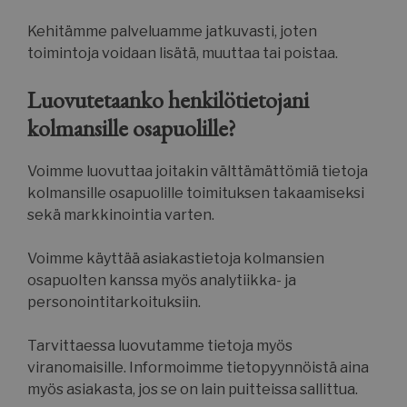
Kohdentavat
Toiminnalliset
Kehitämme palveluamme jatkuvasti, joten
toimintoja voidaan lisätä, muuttaa tai poistaa.
Luokittelemattomat
Luovutetaanko henkilötietojani
kolmansille osapuolille?
Voimme luovuttaa joitakin välttämättömiä tietoja
kolmansille osapuolille toimituksen takaamiseksi
Ehdottomasti välttämättömät
sekä markkinointia varten.
Suorituskyvylliset
Kohdentavat
Toiminnalliset
Luokittelemattomat
Voimme käyttää asiakastietoja kolmansien
osapuolten kanssa myös analytiikka- ja
Ehdottomasti välttämättömät evästeet
mahdollistavat verkkosivuston perustoiminnot,
personointitarkoituksiin.
kuten käyttäjän kirjautumisen ja tilinhallinnan.
Sivustoa ei voida käyttää oikein ilman ehdottoman
välttämättömiä evästeitä.
Tarvittaessa luovutamme tietoja myös
viranomaisille. Informoimme tietopyynnöistä aina
Nimi
Palveluntarjoaja / Verkkotunnus
myös asiakasta, jos se on lain puitteissa sallittua.
__cf_bm
Cloudflare Inc.