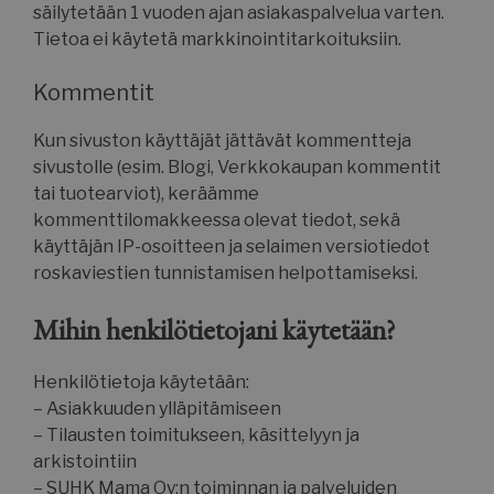
säilytetään 1 vuoden ajan asiakaspalvelua varten.
Tietoa ei käytetä markkinointitarkoituksiin.
Kommentit
Kun sivuston käyttäjät jättävät kommentteja
sivustolle (esim. Blogi, Verkkokaupan kommentit
tai tuotearviot), keräämme
kommenttilomakkeessa olevat tiedot, sekä
käyttäjän IP-osoitteen ja selaimen versiotiedot
roskaviestien tunnistamisen helpottamiseksi.
Mihin henkilötietojani käytetään?
Henkilötietoja käytetään:
– Asiakkuuden ylläpitämiseen
– Tilausten toimitukseen, käsittelyyn ja
arkistointiin
– SUHK Mama Oy:n toiminnan ja palveluiden