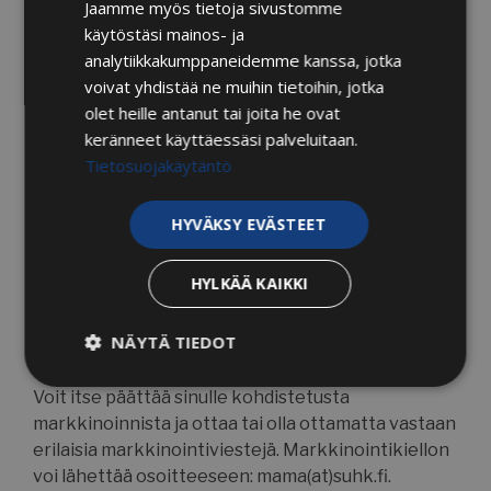
Jaamme myös tietoja sivustomme
– Pyytää itseäsi koskevien henkilötietojen
käytöstäsi mainos- ja
korjaamista
analytiikkakumppaneidemme kanssa, jotka
– Pyytää itseäsi koskevien tietojen poistamista,
voivat yhdistää ne muihin tietoihin, jotka
ellei sitä ole lain mukaan säilytettävä.
olet heille antanut tai joita he ovat
Kuinka saan järjestelmään itsestäni
keränneet käyttäessäsi palveluitaan.
Tietosuojakäytäntö
tallennetut tiedot?
HYVÄKSY EVÄSTEET
Voit pyytää tallennetut tiedot
sähköpostiosoitteesta: mama(at)suhk.fi.
HYLKÄÄ KAIKKI
Miten voin vaikuttaa tietojeni
käyttöön?
NÄYTÄ TIEDOT
Ehdottomasti
Suorituskyvylliset
Voit itse päättää sinulle kohdistetusta
välttämättömät
markkinoinnista ja ottaa tai olla ottamatta vastaan
erilaisia markkinointiviestejä. Markkinointikiellon
voi lähettää osoitteeseen: mama(at)suhk.fi.