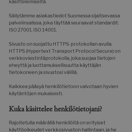
käsittelemiseltä.
Säilytämme asiakastiedot Suomessa sijaitsevassa
palvelinsalissa, joka täyttää seuraavat standardit:
ISO 27001, ISO 14001.
Sivusto on suojattu HTTPS-protokollan avulla.
HTTPS (Hypertext Transport Protocol Secure) on
verkkoviestintäprotokolla, joka suojaa tietojen
eheyttä ja luottamuksellisuutta käyttäjän
tietokoneen ja sivustosi välillä.
Kaikkea pääsyä henkilötietoon valvotaan hyvien
käytäntöjen mukaisesti.
Kuka käsittelee henkilötietojani?
Rajoitetulla määrällä henkilöitä on erityiset
käyttöoikeudet verkkosivuston hallintaan, ja he