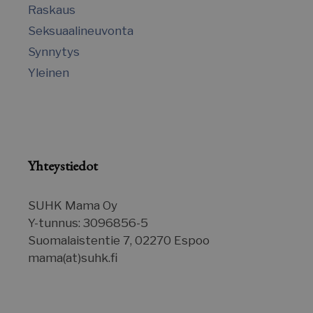
Raskaus
Seksuaalineuvonta
_gcl_au
2 kuu
Google LLC
Synnytys
vi
.suomenurheiluhierontakeskus.fi
Yleinen
sbjs_first_add
.suomenurheiluhierontakeskus.fi
Istun
Yhteystiedot
SUHK Mama Oy
IDE
1 
Google LLC
.doubleclick.net
Y-tunnus: 3096856-5
Suomalaistentie 7, 02270 Espoo
mama(at)suhk.fi
sbjs_current
.suomenurheiluhierontakeskus.fi
Istun