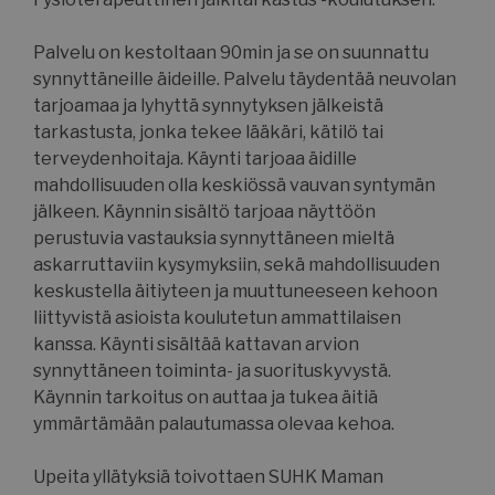
Luokittelemattomat
Palvelu on kestoltaan 90min ja se on suunnattu
synnyttäneille äideille. Palvelu täydentää neuvolan
tarjoamaa ja lyhyttä synnytyksen jälkeistä
tarkastusta, jonka tekee lääkäri, kätilö tai
terveydenhoitaja. Käynti tarjoaa äidille
mahdollisuuden olla keskiössä vauvan syntymän
Ehdottomasti välttämättömät
jälkeen. Käynnin sisältö tarjoaa näyttöön
Suorituskyvylliset
Kohdentavat
perustuvia vastauksia synnyttäneen mieltä
Toiminnalliset
Luokittelemattomat
askarruttaviin kysymyksiin, sekä mahdollisuuden
Ehdottomasti välttämättömät evästeet
keskustella äitiyteen ja muuttuneeseen kehoon
mahdollistavat verkkosivuston perustoiminnot,
liittyvistä asioista koulutetun ammattilaisen
kuten käyttäjän kirjautumisen ja tilinhallinnan.
Sivustoa ei voida käyttää oikein ilman ehdottoman
kanssa. Käynti sisältää kattavan arvion
välttämättömiä evästeitä.
synnyttäneen toiminta- ja suorituskyvystä.
Nimi
Palveluntarjoaja / Verkkotunnus
Käynnin tarkoitus on auttaa ja tukea äitiä
ymmärtämään palautumassa olevaa kehoa.
__cf_bm
Cloudflare Inc.
.hs-analytics.net
Upeita yllätyksiä toivottaen SUHK Maman