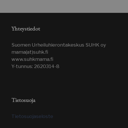
messagesUtk
5 kuu
HubSpot Inc.
Yhteystiedot
sbjs_session
.suomenurheiluhierontakeskus.fi
29 minu
vi
.suomenurheiluhierontakeskus.fi
59 seku
Suomen Urheiluhierontakeskus SUHK oy
mama(at)suhk.fi
www.suhkmama.fi
Y-tunnus: 2620314-8
__hssc
29 minu
HubSpot Inc.
59 seku
.suomenurheiluhierontakeskus.fi
Tietosuoja
sbjs_current_add
.suomenurheiluhierontakeskus.fi
Istun
Tietosuojaseloste