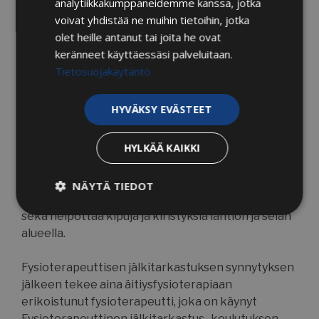
analytiikkakumppaneidemme kanssa, jotka
voivat yhdistää ne muihin tietoihin, jotka
Baby Shower lahjakortti myynnissä
olet heille antanut tai joita he ovat
verkkokaupassa!
keränneet käyttäessäsi palveluitaan.
Tietosuojakäytäntö
Baby Shower -lahjakortti
on jokaisen tulevan äidin
hyvinvoinnin kulmakivi. Lahjakortti sisältää 90min
HYVÄKSY EVÄSTEET
raskaushieronnan ja fysioterapeuttisen
jälkitarkastuksen synnytyksen jälkeen.
HYLKÄÄ KAIKKI
Raskaushieronnan voi käyttää missä tahansa
vaiheessa raskautta tai synnytyksen jälkeen.
NÄYTÄ TIEDOT
Raskaushieronta rentouttaa ja rauhoittaa kehoa,
sekä helpottaa kipuja ja kiristyksiä lantion ja selän
Ehdottomasti
Suorituskyvylliset
välttämättömät
alueella.
Fysioterapeuttisen jälkitarkastuksen synnytyksen
Kohdentavat
Toiminnalliset
jälkeen tekee aina äitiysfysioterapiaan
erikoistunut fysioterapeutti, joka on käynyt
Fysioterapeuttinen jälkitarkastus -koulutuksen.