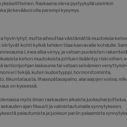
kanssa. Se t
a yksiselitteinen. Raskaana oleva pystyykyllä useinkin
kävijän su
erilaisiin
ka järkeväävoi olla parempi kysymys.
tietosuojak
asetuksiin j
heidän mie
kunnioiteta
istunnoissa
29 minuuttia
Tätä eväste
Cloudflare Inc.
ta hyvin lyhyt, mutta aiheuttaa väistämättä muutoksia keho
57 sekuntia
erottamaan 
.hubspot.com
Tämä on hy
iirtyvät kohti kylkiä tehden tilaa kasvavalle kohdulle. Sam
verkkosivus
jännesauma Linea alba venyy, ja vatsan puoleisten rakentei
tehdä pätev
verkkosivus
kaisista kehon muutoksista johtuen lisääntyy riski siihen, e
29 minuuttia
Tätä eväste
Cloudflare Inc.
vä lantionpohjan laskeuma tai vatsan seinämien venyttymin
58 sekuntia
erottamaan 
.hubspotusercontent-eu1.net
moni eri tekijä, kuten kudostyyppi, hormonitoiminta,
Tämä on hy
verkkosivus
o, liikuntatausta, lihasepätasapaino, alaraajojen voima, nil
tehdä pätev
verkkosivus
askaus on kyseessä.
29 minuuttia
Tätä eväste
Cloudflare Inc.
56 sekuntia
erottamaan 
.hs-scripts.com
 olemassa myös ilman raskauden aikaista juoksuharjoittelua.
Tämä on hy
verkkosivus
askauden ajan fiksusti ja valmistautumalla synnytykseen.
tehdä pätev
verkkosivus
tyksestä palautumista ja juoksun pariin palaamista synnytyk
29 minuuttia
Tätä eväste
Cloudflare Inc.
56 sekuntia
erottamaan 
.hs-banner.com