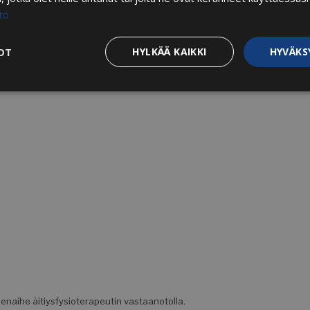
tö
OT
HYLKÄÄ KAIKKI
HYVÄKS
Suorituskyvylliset
Kohdentavat
Toiminnalliset
Luok
t
lttämättömät
Suorituskyvylliset
Kohdentavat
Toiminnalliset
Luo
ättömät evästeet mahdollistavat verkkosivuston perustoiminnot, kuten käyttäjän ki
stoa ei voida käyttää oikein ilman ehdottoman välttämättömiä evästeitä.
Palveluntarjoaja / Verkkotunnus
Päättymisaika
Kuvaus
29 minuuttia
Tätä eväste
Cloudflare Inc.
56 sekuntia
erottamaan 
.hs-analytics.net
Tämä on hy
enaihe äitiysfysioterapeutin vastaanotolla.
verkkosivus