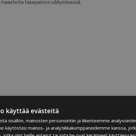
 haasteita tasapainon säilymisessä.
o käyttää evästeitä
ä sisällön, mainosten personointiin ja liikenteemme analysointi
me käytöstäsi mainos- ja analytiikkakumppaneidemme kanssa, jotk
n, jotka olet heille antanut tai joita he ovat keränneet käyttäessäsi