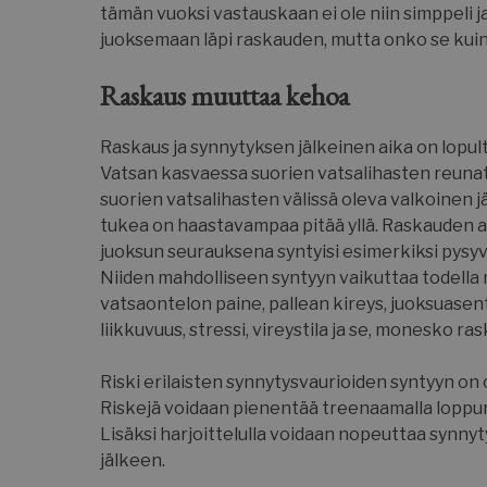
tämän vuoksi vastauskaan ei ole niin simppeli j
juoksemaan läpi raskauden, mutta onko se kuin
Raskaus muuttaa kehoa
__cf_bm
Raskaus ja synnytyksen jälkeinen aika on lopul
Vatsan kasvaessa suorien vatsalihasten reunat s
suorien vatsalihasten välissä oleva valkoinen 
tukea on haastavampaa pitää yllä. Raskauden ai
__cf_bm
juoksun seurauksena syntyisi esimerkiksi pysy
Niiden mahdolliseen syntyyn vaikuttaa todella 
vatsaontelon paine, pallean kireys, juoksuasent
liikkuvuus, stressi, vireystila ja se, monesko r
__cf_bm
Riski erilaisten synnytysvaurioiden syntyyn on
Riskejä voidaan pienentää treenaamalla loppur
Lisäksi harjoittelulla voidaan nopeuttaa synny
jälkeen.
__cf_bm