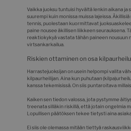
Vaikka juoksu tuntuisi hyvältä lenkin aikana ja
suurempi kuin monissa muissa lajeissa. Äkillisiä
__cf_bm
tennis, puolestaan kuormittavat juoksuaskeleen 
paine nousee äkillisen liikkeen seurauksena. Täl
reaktiokykyä vastata tähän paineen nousuun no
Goo
virtsankarkailua.
__cf_bm
Riskien ottaminen on osa kilpaurheil
Harrastejuoksijan on usein helpompi valita väh
CookieScriptConse
kilpaurheilijan. Aina kun puhutaan (kilpa)urheilu
kanssa tekemisissä. On siis puntaroitava millaisi
Kaiken sen tiedon valossa, jota pystymme äitiy
treenata silläkin riskillä, että jotain ongelmia
VISITOR_PRIVACY
Lopullisen päätöksen tekee tietysti aina asiaka
Ei siis ole olemassa mitään tiettyä raskausviikk