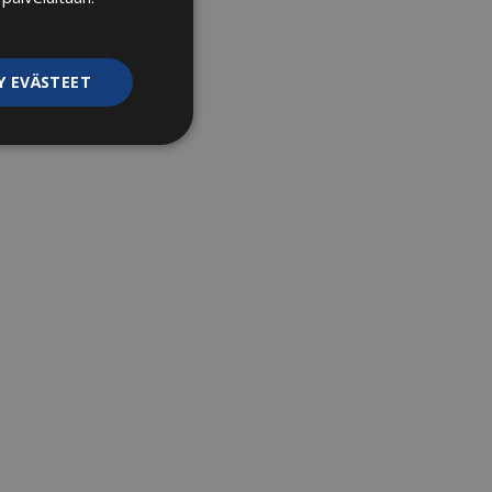
Y EVÄSTEET
ittelemattomat
kittelemattomat
rjautumisen ja
ttä käytetään
ihmiset ja botit.
ödyllistä
tolle, jotta voidaan