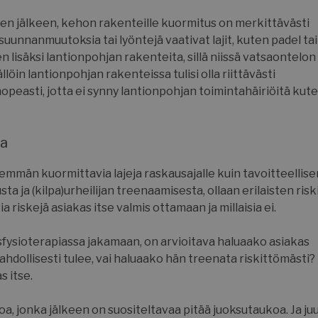
tehdä pätev
verkkosivus
 sen jälkeen, kehon rakenteille kuormitus on merkittävästi
 suunnanmuutoksia tai lyöntejä vaativat lajit, kuten padel tai
29 minuuttia
Tätä eväste
Cloudflare Inc.
56 sekuntia
erottamaan 
.usemessages.com
lisäksi lantionpohjan rakenteita, sillä niissä vatsaontelon
Tämä on hy
verkkosivus
löin lantionpohjan rakenteissa tulisi olla riittävästi
tehdä pätev
verkkosivus
peasti, jotta ei synny lantionpohjan toimintahäiriöitä kut
gle tietosuojakäytäntöön
29 minuuttia
Tätä eväste
Cloudflare Inc.
57 sekuntia
erottamaan 
.hsappstatic.net
Tämä on hy
verkkosivus
ua
tehdä pätev
verkkosivus
emmän kuormittavia lajeja raskausajalle kuin tavoitteellise
nt
4 viikkoa 2
Cookie-Scr
CookieScript
sta ja (kilpa)urheilijan treenaamisesta, ollaan erilaisten ris
päivää
käyttää tät
www.suomenurheiluhierontakeskus.fi
vierailijae
a riskejä asiakas itse valmis ottamaan ja millaisia ei.
suostumus
muistamis
välttämätön
Script.com
sfysioterapiassa jakamaan, on arvioitava haluaako asiakas
toimii oikei
 mahdollisesti tulee, vai haluaako hän treenata riskittömästi?
_METADATA
5 kuukautta 4
Tätä eväste
YouTube
s itse.
viikkoa
tallentamaa
.youtube.com
suostumus 
tietosuojav
oa, jonka jälkeen on suositeltavaa pitää juoksutaukoa. Ja juu
vuorovaiku