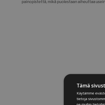
painopistettä, mikä puolestaan aiheuttaa usein
Tämä sivust
Käytämme evästeit
tietoja sivustom
ne muihin tietoihi