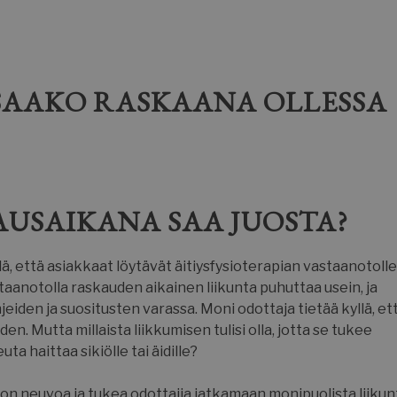
 SAAKO RASKAANA OLLESSA
USAIKANA SAA JUOSTA?
että asiakkaat löytävät äitiysfysioterapian vastaanotolle
aanotolla raskauden aikainen liikunta puhuttaa usein, ja
eiden ja suositusten varassa. Moni odottaja tietää kyllä, et
n. Mutta millaista liikkumisen tulisi olla, jotta se tukee
a haittaa sikiölle tai äidille?
on neuvoa ja tukea odottajia jatkamaan monipuolista liikun