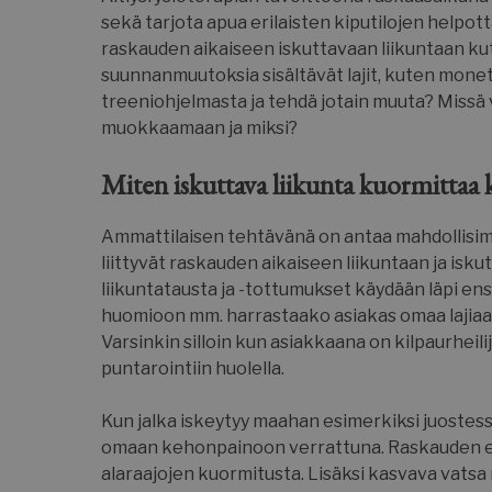
sekä tarjota apua erilaisten kiputilojen help
raskauden aikaiseen iskuttavaan liikuntaan kute
suunnanmuutoksia sisältävät lajit, kuten monet 
treeniohjelmasta ja tehdä jotain muuta? Missä
muokkaamaan ja miksi?
Miten iskuttava liikunta kuormittaa
Ammattilaisen tehtävänä on antaa mahdollisimman
liittyvät raskauden aikaiseen liikuntaan ja isk
liikuntatausta ja -tottumukset käydään läpi ens
huomioon mm. harrastaako asiakas omaa lajiaan o
Varsinkin silloin kun asiakkaana on kilpaurheil
puntarointiin huolella.
Kun jalka iskeytyy maahan esimerkiksi juostessa
omaan kehonpainoon verrattuna. Raskauden ed
alaraajojen kuormitusta. Lisäksi kasvava vats