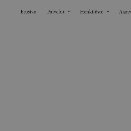
Siirry
sisältöön
Etusivu
Palvelut
Henkilöstö
Ajanv