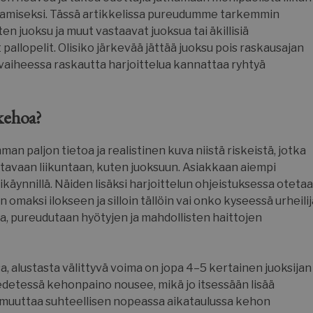
ottamiseksi. Tässä artikkelissa pureudumme tarkemmin
n juoksu ja muut vastaavat juoksua tai äkillisiä
pallopelit. Olisiko järkevää jättää juoksu pois raskausajan
 vaiheessa raskautta harjoittelua kannattaa ryhtyä
 kehoa?
 paljon tietoa ja realistinen kuva niistä riskeistä, jotka
uttavaan liikuntaan, kuten juoksuun. Asiakkaan aiempi
ikäynnillä. Näiden lisäksi harjoittelun ohjeistuksessa oteta
maksi ilokseen ja silloin tällöin vai onko kyseessä urheilij
ija, pureudutaan hyötyjen ja mahdollisten haittojen
, alustasta välittyvä voima on jopa 4–5 kertainen juoksijan
etessä kehonpaino nousee, mikä jo itsessään lisää
a muuttaa suhteellisen nopeassa aikataulussa kehon