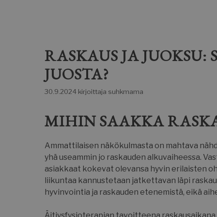
RASKAUS JA JUOKSU:
JUOSTA?
30.9.2024
kirjoittaja
suhkmama
MIHIN SAAKKA RASKA
Ammattilaisen näkökulmasta on mahtava nähdä, 
yhä useammin jo raskauden alkuvaiheessa. Vast
asiakkaat kokevat olevansa hyvin erilaisten ohj
liikuntaa kannustetaan jatkettavan läpi raskaude
hyvinvointia ja raskauden etenemistä, eikä aiheut
Äitiysfysioterapian tavoitteena raskausaikana 