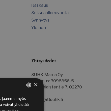
Raskaus
Seksuaalineuvonta
Synnytys
Yleinen
Yhteystiedot
SUHK Mama Oy
Y-tunnus: 3096856-5
×
Suomalaistentie 7, 02270
Espoo
in. Jaamme myös
FINNISH
mama(at)suhk.fi
a voivat yhdistää
ENGLISH
 palveluitaan.