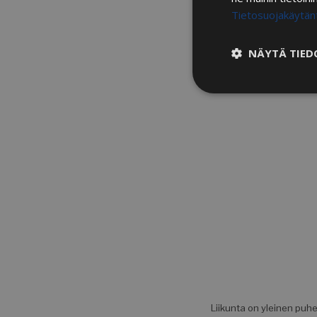
Tietosuojakäytän
NÄYTÄ TIED
Ehdottomasti
välttämättömä
Ehdottomasti vä
Ehdottomasti välttäm
tilinhallinnan. Sivu
Nimi
__cf_bm
Liikunta on yleinen puhe