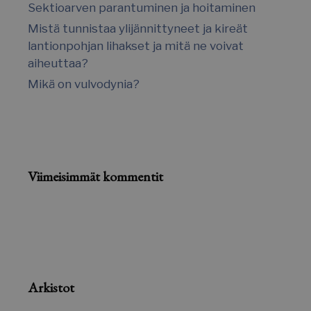
Ehdottomasti välttämättömät evästeet
Sektioarven parantuminen ja hoitaminen
mahdollistavat verkkosivuston perustoiminnot,
kuten käyttäjän kirjautumisen ja tilinhallinnan.
Mistä tunnistaa ylijännittyneet ja kireät
Sivustoa ei voida käyttää oikein ilman ehdottoman
lantionpohjan lihakset ja mitä ne voivat
välttämättömiä evästeitä.
aiheuttaa?
Nimi
Palveluntarjoaja / Verkkotunnus
Mikä on vulvodynia?
__cf_bm
Cloudflare Inc.
.hs-analytics.net
Viimeisimmät kommentit
__cf_bm
Cloudflare Inc.
.usemessages.com
Google tietosuojakäytäntöön
Arkistot
__cf_bm
Cloudflare Inc.
.hsappstatic.net