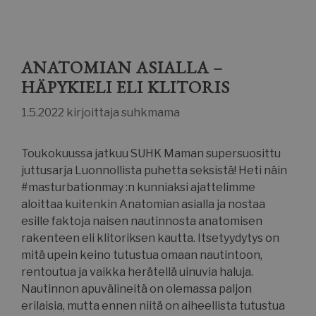
ANATOMIAN ASIALLA –
HÄPYKIELI ELI KLITORIS
1.5.2022
kirjoittaja
suhkmama
Toukokuussa jatkuu SUHK Maman supersuosittu
juttusarja Luonnollista puhetta seksistä! Heti näin
#masturbationmay :n kunniaksi ajattelimme
aloittaa kuitenkin Anatomian asialla ja nostaa
esille faktoja naisen nautinnosta anatomisen
rakenteen eli klitoriksen kautta. Itsetyydytys on
mitä upein keino tutustua omaan nautintoon,
rentoutua ja vaikka herätellä uinuvia haluja.
Nautinnon apuvälineitä on olemassa paljon
erilaisia, mutta ennen niitä on aiheellista tutustua