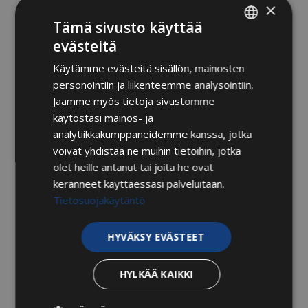
×
Jokaisen emätin ja klitoris on yksilöllinen ja siksi
Tämä sivusto käyttää
klitoriksen koko sekä muoto vaihtelevat.
evästeitä
FINNISH
Käytämme evästeitä sisällön, mainosten
Klitoris haarautuu vaginan sisällä kahteen haaraan
ENGLISH
personointiin ja liikenteemme analysointiin.
ja molemmat päähaarat jakautuvat vielä kahtia,
Jaamme myös tietoja sivustomme
jotta nautintoa syntyisi myös yhdynnässä.
käytöstäsi mainos- ja
Häpykielen kiihottaminen onkin monelle naiselle
analytiikkakumppaneidemme kanssa, jotka
helpoin tapa saada orgasmi.
voivat yhdistää ne muihin tietoihin, jotka
Seksuaalinen kiihottuminen saa klitoriksen
olet heille antanut tai joita he ovat
paisumaan, jolloin se täyttyy verellä, kasvaa ja
keränneet käyttäessäsi palveluitaan.
kovenee hieman.
Tietosuojakäytäntö
Lähde: Tieteen kuvalehti, Väestöliitto & VK-
HYVÄKSY EVÄSTEET
kustannus; Lantionpohjan fysioterapia 2020.
HYLKÄÄ KAIKKI
Kategoriat
Yleinen
Raskauden keskeytyminen ja seksuaalisuus