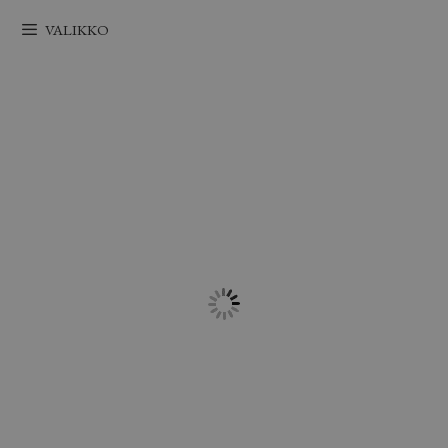
Siirry
VALIKKO
sisältöön