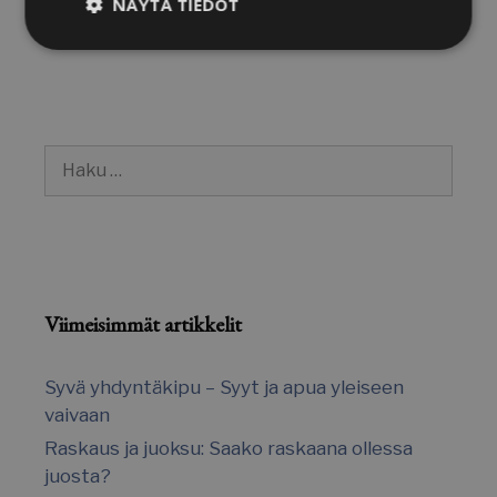
NÄYTÄ TIEDOT
Miksi alapää haisee?
Ehdottomasti
Suorituskyvylliset
välttämättömät
Kohdentavat
Toiminnalliset
Haku:
Luokittelemattomat
Viimeisimmät artikkelit
Syvä yhdyntäkipu – Syyt ja apua yleiseen
Ehdottomasti välttämättömät
vaivaan
Suorituskyvylliset
Kohdentavat
Raskaus ja juoksu: Saako raskaana ollessa
Toiminnalliset
Luokittelemattomat
juosta?