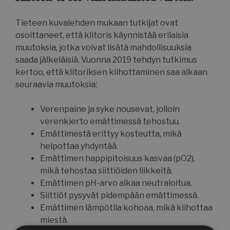
Tieteen kuvalehden mukaan tutkijat ovat
osoittaneet, että klitoris käynnistää erilaisia
muutoksia, jotka voivat lisätä mahdollisuuksia
saada jälkeläisiä. Vuonna 2019 tehdyn tutkimus
kertoo, että klitoriksen kiihottaminen saa aikaan
seuraavia muutoksia:
Verenpaine ja syke nousevat, jolloin
verenkierto emättimessä tehostuu.
Emättimestä erittyy kosteutta, mikä
helpottaa yhdyntää.
Emättimen happipitoisuus kasvaa (pO2),
mikä tehostaa siittiöiden liikkeitä.
Emättimen pH-arvo alkaa neutraloitua.
Siittiöt pysyvät pidempään emättimessä.
Emättimen lämpötila kohoaa, mikä kiihottaa
miestä.